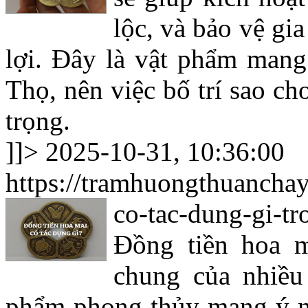
lộc, và bảo vệ gi
lợi. Đây là vật phẩm mang
Thọ, nên việc bố trí sao c
trọng.
]]>
2025-10-31, 10:36:00
https://tramhuongthuancha
co-tac-dung-gi-t
Đồng tiền hoa m
chung của nhiều
phẩm phong thủy mang ý ngh