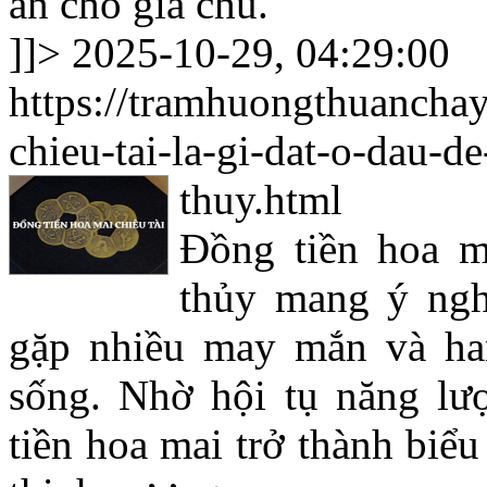
an cho gia chủ.
]]>
2025-10-29, 04:29:00
https://tramhuongthuancha
chieu-tai-la-gi-dat-o-dau-d
thuy.html
Đồng tiền hoa m
thủy mang ý nghĩ
gặp nhiều may mắn và han
sống. Nhờ hội tụ năng lư
tiền hoa mai trở thành biể