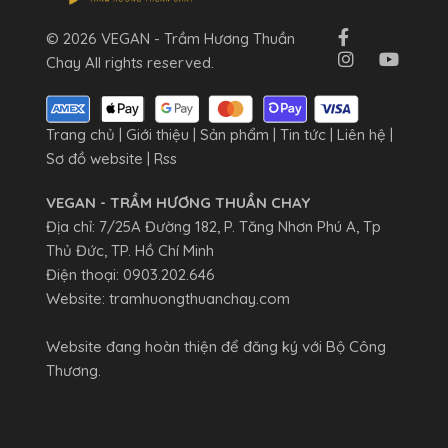
© 2026 VEGAN - Trầm Hương Thuần
Chay All rights reserved.
Trang chủ
|
Giới thiệu
|
Sản phẩm
|
Tin tức
|
Liên hệ
|
Sơ đồ website
|
Rss
VEGAN - TRẦM HƯƠNG THUẦN CHAY
Địa chỉ: 7/25A Đường 182, P. Tăng Nhơn Phú A, Tp
Thủ Đức, TP. Hồ Chí Minh
Điện thoại:
0903.202.646
Website:
tramhuongthuanchay.com
Website đang hoàn thiện để đăng ký với Bộ Công
Thương.