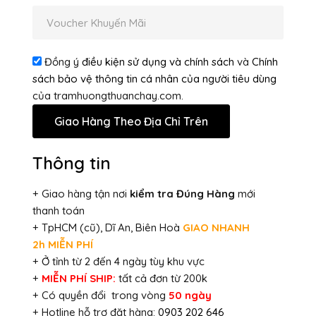
Đồng ý
điều kiện sử dụng và chính sách
và
Chính
sách bảo vệ thông tin cá nhân của người tiêu dùng
của tramhuongthuanchay.com.
Thông tin
+ Giao hàng tận nơi
kiểm tra Đúng Hàng
mới
thanh toán
+ TpHCM (cũ), Dĩ An, Biên Hoà
GIAO NHANH
2h
MIỄN PHÍ
+ Ở tỉnh từ 2 đến 4 ngày tùy khu vực
+
MIỄN PHÍ SHIP:
tất cả đơn từ 200k
+ Có quyền đổi trong vòng
50 ngày
+ Hotline hỗ trợ đặt hàng:
0903 202 646