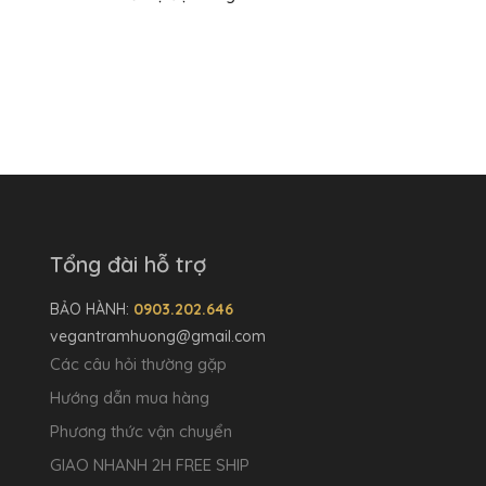
Tổng đài hỗ trợ
BẢO HÀNH:
0903.202.646
vegantramhuong@gmail.com
Các câu hỏi thường gặp
Hướng dẫn mua hàng
Phương thức vận chuyển
GIAO NHANH 2H FREE SHIP