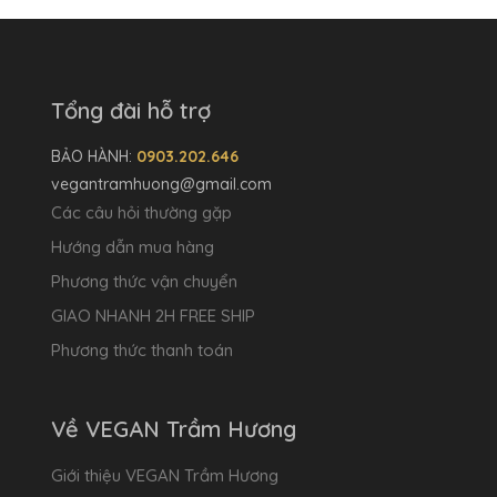
Tổng đài hỗ trợ
BẢO HÀNH:
0903.202.646
vegantramhuong@gmail.com
Các câu hỏi thường gặp
Hướng dẫn mua hàng
Phương thức vận chuyển
GIAO NHANH 2H FREE SHIP
Phương thức thanh toán
Về VEGAN Trầm Hương
Giới thiệu VEGAN Trầm Hương