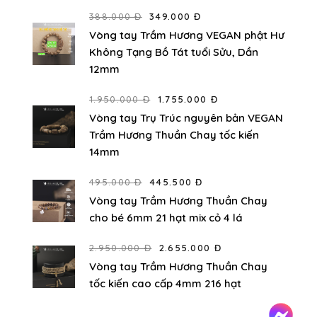
388.000 Đ
349.000 Đ
Vòng tay Trầm Hương VEGAN phật Hư
Không Tạng Bồ Tát tuổi Sửu, Dần
12mm
1.950.000 Đ
1.755.000 Đ
Vòng tay Trụ Trúc nguyên bản VEGAN
Trầm Hương Thuần Chay tốc kiến
14mm
495.000 Đ
445.500 Đ
Vòng tay Trầm Hương Thuần Chay
cho bé 6mm 21 hạt mix cỏ 4 lá
2.950.000 Đ
2.655.000 Đ
Vòng tay Trầm Hương Thuần Chay
tốc kiến cao cấp 4mm 216 hạt