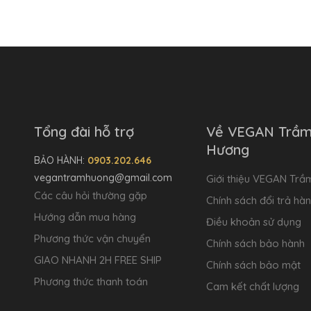
Tổng đài hỗ trợ
Về VEGAN Trầ
Hương
BẢO HÀNH:
0903.202.646
vegantramhuong@gmail.com
Giới thiệu VEGAN Tr
Các câu hỏi thường gặp
Chính sách đổi trả hà
Hướng dẫn mua hàng
Điều khoản sử dụng
Phương thức vận chuyển
Chính sách bảo hành
GIAO NHANH 2H FREE SHIP
Chính sách bảo mật
Phương thức thanh toán
Cam kết chất lượng