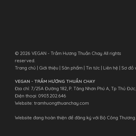
© 2026 VEGAN - Trầm Hương Thuần Chay All rights
reserved.
Trang chủ
|
Giới thiệu
|
Sản phẩm
|
Tin tức
|
Liên hệ
|
Sơ đồ 
VEGAN - TRẦM HƯƠNG THUẦN CHAY
Địa chỉ: 7/25A Đường 182, P. Tăng Nhơn Phú A, Tp Thủ Đức,
Điện thoại:
0903.202.646
Website:
tramhuongthuanchay.com
Website đang hoàn thiện để đăng ký với Bộ Công Thương.