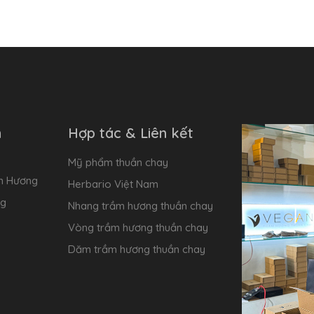
m
Hợp tác & Liên kết
Mỹ phẩm thuần chay
ầm Hương
Herbario Việt Nam
ng
Nhang trầm hương thuần chay
Vòng trầm hương thuần chay
Dăm trầm hương thuần chay