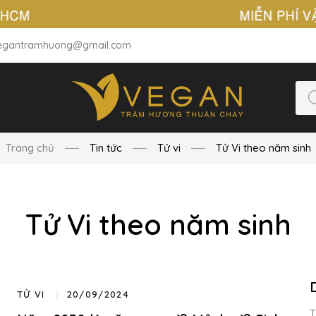
egantramhuong@gmail.com
Trang chủ
Tin tức
Tử vi
Tử Vi theo năm sinh
Tử Vi theo năm sinh
TỬ VI
20/09/2024
T