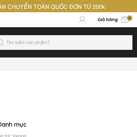
0
Giỏ hàng
Danh mục
in tức Vegan