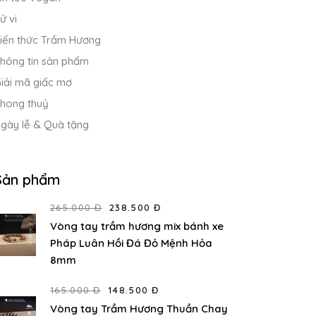
ử vi
iến thức Trầm Hương
hông tin sản phẩm
iải mã giấc mơ
hong thuỷ
gày lễ & Quà tặng
Sản phẩm
265.000 Đ
238.500 Đ
Vòng tay trầm hương mix bánh xe
Pháp Luân Hồi Đá Đỏ Mệnh Hỏa
8mm
165.000 Đ
148.500 Đ
Vòng tay Trầm Hương Thuần Chay