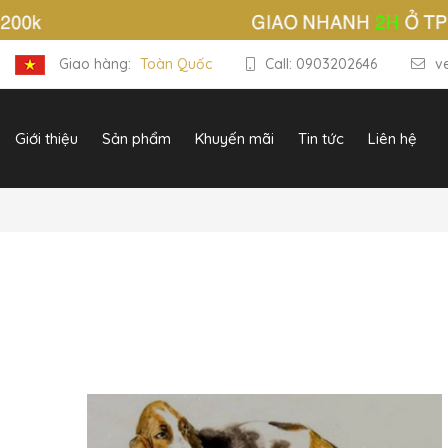
Giao hàng:
Toàn Quốc
Call: 0903202646
v
Giới thiệu
Sản phẩm
Khuyến mãi
Tin tức
Liên hệ