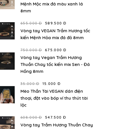
Mệnh Mộc mix đá màu xanh lá
8mm
655.000 Đ
589.500 Đ
Vòng tay VEGAN Trầm Hương tốc
kiến Mệnh Hỏa mix đá đỏ 8mm
750.000 Đ
675.000 Đ
Vòng tay Vegan Trầm Hương
Thuần Chay tốc kiến mix Sen - Đá
Hồng 8mm
35.000 Đ
15.000 Đ
Mèo Thần Tài VEGAN dán điện
thoại, đặt vào bóp ví thu thút tài
lộc
608.000 Đ
547.500 Đ
Vòng tay Trầm Hương Thuần Chay