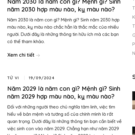
Năm 2030 là năm con gì? Mệnh gì? Sinh
T
năm 2030 hợp màu nào, kỵ màu nào?
K
Năm 2030 là năm con gì? Mệnh gì? Sinh năm 2030 hợp
T
màu nào, kỵ màu nào chắc hẳn là thắc mắc của nhiều
người. Dưới đây là những thông tin hữu ích mà các bạn
G
có thể tham khảo.
P
N
Xem chi tiết
TỬ VI
19/09/2024
Năm 2029 là năm con gì? Mệnh gì? Sinh
năm 2029 hợp màu nào, kỵ màu nào?
Đối với những người theo chủ nghĩa tâm linh, việc tìm
hiểu về bản mệnh và tướng số của chính mình là rất
quan trọng. Dưới đây là những thông tin bạn cần biết về
việc sinh con vào năm 2029. Chẳng hạn như năm 2029