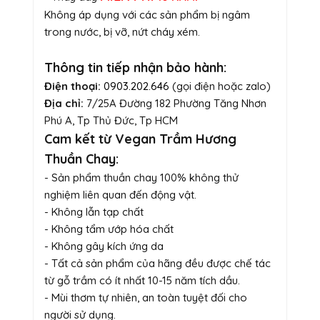
Không áp dụng với các sản phẩm bị ngâm
trong nước, bị vỡ, nứt cháy xém.
Thông tin tiếp nhận bảo hành:
Điện thoại:
0903.202.646
(gọi điện hoặc zalo)
Địa chỉ:
7/25A Đường 182 Phường Tăng Nhơn
Phú A, Tp Thủ Đức, Tp HCM
Cam kết từ Vegan Trầm Hương
Thuần Chay:
- Sản phẩm thuần chay 100% không thử
nghiệm liên quan đến động vật.
- Không lẫn tạp chất
- Không tẩm ướp hóa chất
- Không gây kích ứng da
- Tất cả sản phẩm của hãng đều được chế tác
từ gỗ trầm có ít nhất 10-15 năm tích dầu.
- Mùi thơm tự nhiên, an toàn tuyệt đối cho
người sử dụng.