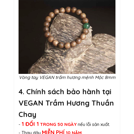
Vòng tay VEGAN trầm hương mệnh Mộc 8mm
4. Chính sách bảo hành tại
VEGAN Trầm Hương Thuần
Chay
1 ĐỔI 1
-
TRONG 50 NGÀY
nếu lỗi sản xuất.
MIỄN PHÍ
- Thay dây
10 NĂM.