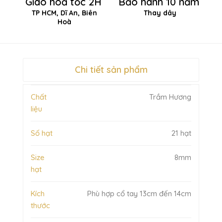
Giao hoả tốc 2H
Bảo hành 10 năm
TP HCM, Dĩ An, Biên
Thay dây
Hoà
Chi tiết sản phẩm
Chất
Trầm Hương
liệu
Số hạt
21 hạt
Size
8mm
hạt
Kích
Phù hợp cổ tay 13cm đến 14cm
thước