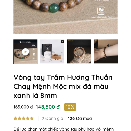
Vòng tay Trầm Hương Thuần
Chay Mệnh Mộc mix đá màu
xanh lá 8mm
148,500 đ
165,000 đ
10%
7
Đánh giá
126
Đã mua
Để lựa chọn một chiếc vòng tay phù hợp với mệnh