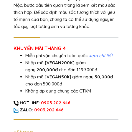
Mộc, bước đầu tiên quan trọng là xem xét màu sắc
thích hợp. Để xác định màu sắc tương thích với yếu
tố mệnh của bạn, chúng ta có thể sử dụng nguyên
tắc quy luật tương sinh và tương khắc.
KHUYẾN MÃI THÁNG 4
Miễn phí vận chuyển toàn quốc
xem chi tiết
Nhập mã
[VEGAN200K]
giảm
ngay
200,000đ
cho đơn 1.199.000đ
Nhập mã [
VEGAN50k
] giảm ngay
50,000đ
cho đơn 500.000đ
Không áp dụng chung các CTKM
HOTLINE:
0903.202.646
ZALO:
0903.202.646