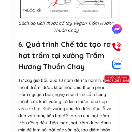
Cách đo kích thước cổ tay Vegan Trầm Hương
Thuần Chay
6. Quá trình Chế tác tạo ra
hạt trầm tại xưởng Trầm
Hương Thuần Chay
Từ cây gió bầu qua 10 năm đến 15 năm hình
thành trầm, được khai thác chia thành phôi
trầm nguyên bản, nghệ nhân tỉ mỉ cắt chúng
thành các khối vuông có kích thước phù hợp
với size hạt. Khối vuông sau đó được đục lỗ và
đưa vào máy tiện hạt để tạo ra các hạt trầm
tròn đồng đều. Tiếp theo, hạt trầm được đánh
mịn để làm nổi bật các vân gỗ, tạo điểm nhấn