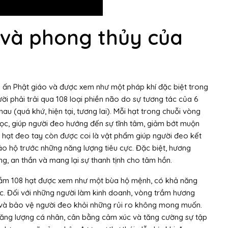
h và phong thủy của
ấn Phật giáo và được xem như một pháp khí đặc biệt trong
ời phải trải qua 108 loại phiền não do sự tương tác của 6
nhau (quá khứ, hiện tại, tương lai). Mỗi hạt trong chuỗi vòng
lọc, giúp người đeo hướng đến sự tĩnh tâm, giảm bớt muộn
 hạt đeo tay còn được coi là vật phẩm giúp người đeo kết
 bảo hộ trước những năng lượng tiêu cực. Đặc biệt, hương
g, an thần và mang lại sự thanh tịnh cho tâm hồn.
rầm 108 hạt được xem như một bùa hộ mệnh, có khả năng
 lộc. Đối với những người làm kinh doanh, vòng trầm hương
c và bảo vệ người đeo khỏi những rủi ro không mong muốn.
 năng lượng cá nhân, cân bằng cảm xúc và tăng cường sự tập