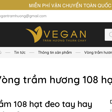
egantramhuong@gmail.com
ủ
Tin tức
Thông tin sản phẩm
Vòng trầm hươn
Vòng trầm hương 108 hạ
ầm 108 hạt đeo tay hay
T