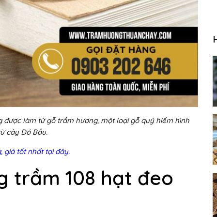
g được làm từ gỗ trầm hương, một loại gỗ quý hiếm hình
từ cây Dó Bầu.
giá tốt nhất tại đây.
g trầm 108 hạt đeo