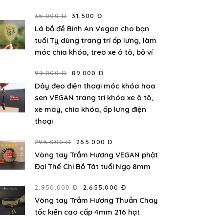
35.000 Đ
31.500 Đ
Lá bồ đề Bình An Vegan cho bạn
tuổi Tỵ dùng trang trí ốp lưng, làm
móc chìa khóa, treo xe ô tô, bỏ ví
99.000 Đ
89.000 Đ
Dây đeo điện thoại móc khóa hoa
sen VEGAN trang trí khóa xe ô tô,
xe máy, chìa khóa, ốp lưng điện
thoại
295.000 Đ
265.000 Đ
Vòng tay Trầm Hương VEGAN phật
Đại Thế Chi Bồ Tát tuổi Ngọ 8mm
2.950.000 Đ
2.655.000 Đ
Vòng tay Trầm Hương Thuần Chay
tốc kiến cao cấp 4mm 216 hạt