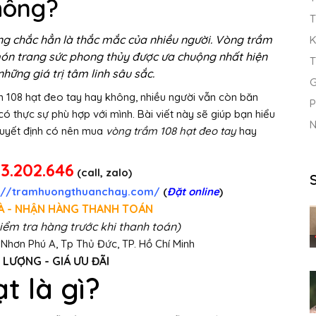
hông?
T
g chắc hẳn là thắc mắc của nhiều người. Vòng trầm
K
món trang sức phong thủy được ưa chuộng nhất hiện
T
hững giá trị tâm linh sâu sắc.
G
m 108 hạt đeo tay hay không, nhiều người vẫn còn băn
P
ó thực sự phù hợp với mình. Bài viết này sẽ giúp bạn hiểu
N
quyết định có nên mua
vòng trầm 108 hạt đeo tay
hay
3.202.646
(call, zalo)
s://tramhuongthuanchay.com/
(
Đặt online
)
À - NHẬN HÀNG THANH TOÁN
iểm tra hàng trước khi thanh toán)
 Nhơn Phú A, Tp Thủ Đức, TP. Hồ Chí Minh
 LƯỢNG - GIÁ ƯU ĐÃI
t là gì?