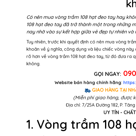
k
Có nên mua vòng trầm 108 hạt đeo tay hay khôn
108 hạt đeo tay đã trở thành một trong những 
nay nhờ vào sự kết hợp giữa vẻ đẹp tự nhiên và n
Tuy nhiên, trước khi quyết định có nên mua vòng trầ
khoăn về ý nghĩa, công dụng và liệu chiếc vòng này c
rõ hơn về vòng trầm 108 hạt đeo tay, từ đó đưa ra 
không.
090
GỌI NGAY:
Website bán hàng chính hãng
:
http
GIAO HÀNG TẠI NH
(Miễn phí giao hàng, được k
Địa chỉ: 7/25A Đường 182, P. Tăng
UY TÍN - CHẤT
1. Vòng trầm 108 hạ