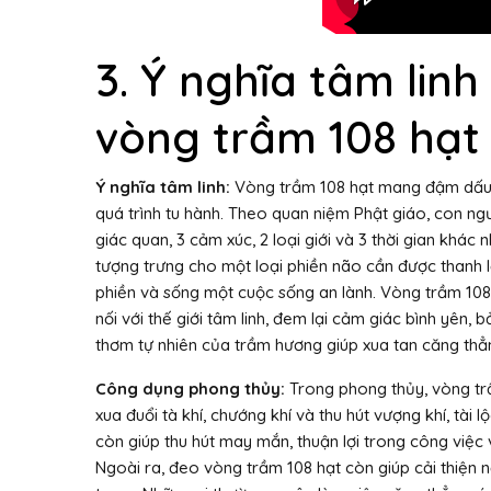
3. Ý nghĩa tâm lin
vòng trầm 108 hạt
Ý nghĩa tâm linh:
Vòng trầm 108 hạt mang đậm dấu 
quá trình tu hành. Theo quan niệm Phật giáo, con ngư
giác quan, 3 cảm xúc, 2 loại giới và 3 thời gian khác 
tượng trưng cho một loại phiền não cần được thanh 
phiền và sống một cuộc sống an lành. Vòng trầm 108
nối với thế giới tâm linh, đem lại cảm giác bình yên,
thơm tự nhiên của trầm hương giúp xua tan căng thẳn
Công dụng phong thủy:
Trong phong thủy, vòng t
xua đuổi tà khí, chướng khí và thu hút vượng khí, tài
còn giúp thu hút may mắn, thuận lợi trong công việ
Ngoài ra, đeo vòng trầm 108 hạt còn giúp cải thiện