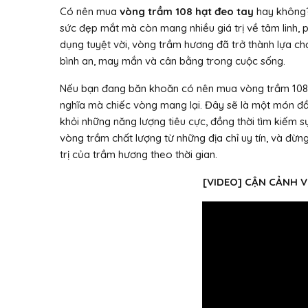
Có nên mua
vòng trầm 108 hạt đeo tay
hay không?
sức đẹp mắt mà còn mang nhiều giá trị về tâm linh, 
dụng tuyệt vời, vòng trầm hương đã trở thành lựa ch
bình an, may mắn và cân bằng trong cuộc sống.
Nếu bạn đang băn khoăn có nên mua vòng trầm 108 h
nghĩa mà chiếc vòng mang lại. Đây sẽ là một món 
khỏi những năng lượng tiêu cực, đồng thời tìm kiếm 
vòng trầm chất lượng từ những địa chỉ uy tín, và đ
trị của trầm hương theo thời gian.
[VIDEO] CẬN CẢNH 