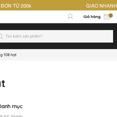
0
Giỏ hàng
g 108 hạt
t
Danh mục
in tức Vegan