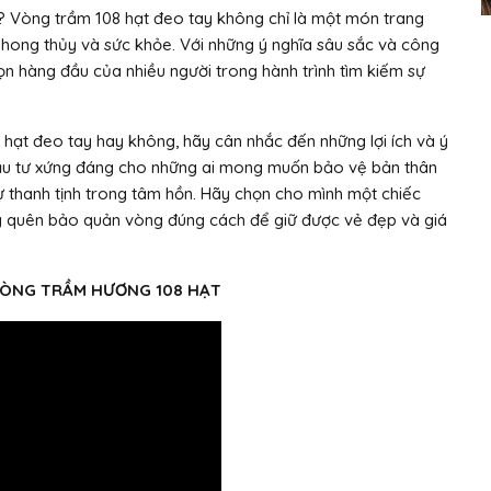
 Vòng trầm 108 hạt đeo tay không chỉ là một món trang
phong thủy và sức khỏe. Với những ý nghĩa sâu sắc và công
ọn hàng đầu của nhiều người trong hành trình tìm kiếm sự
ạt đeo tay hay không, hãy cân nhắc đến những lợi ích và ý
đầu tư xứng đáng cho những ai mong muốn bảo vệ bản thân
sự thanh tịnh trong tâm hồn. Hãy chọn cho mình một chiếc
ừng quên bảo quản vòng đúng cách để giữ được vẻ đẹp và giá
VÒNG TRẦM HƯƠNG 108 HẠT