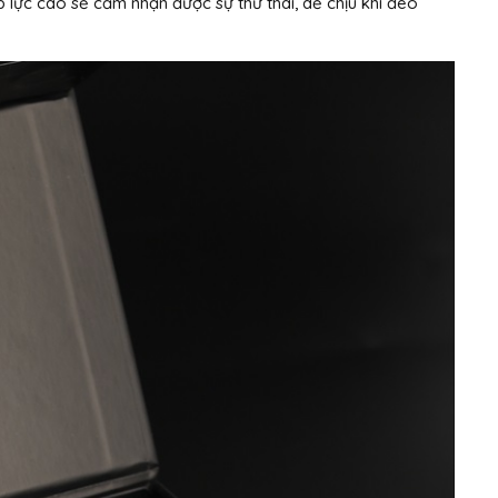
p lực cao sẽ cảm nhận được sự thư thái, dễ chịu khi đeo