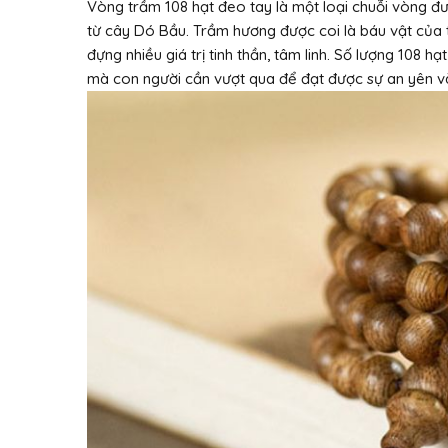
Vòng trầm 108 hạt đeo tay là một loại chuỗi vòng đư
từ cây Dó Bầu. Trầm hương được coi là báu vật của t
đựng nhiều giá trị tinh thần, tâm linh. Số lượng 108 
mà con người cần vượt qua để đạt được sự an yên và