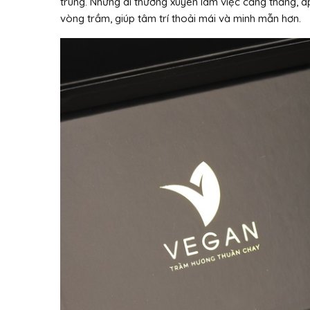
trung. Những ai thường xuyên làm việc căng thẳng, á
vòng trầm, giúp tâm trí thoải mái và minh mẫn hơn.