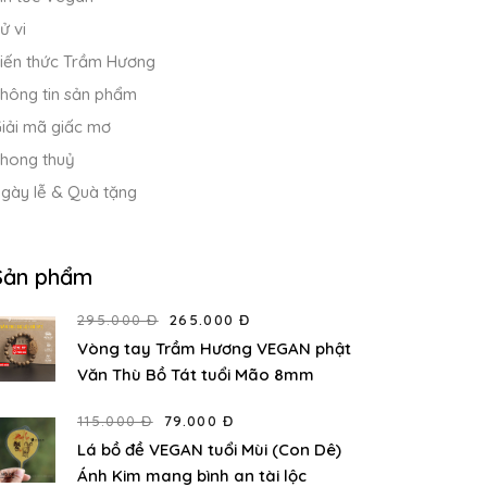
ử vi
iến thức Trầm Hương
hông tin sản phẩm
iải mã giấc mơ
hong thuỷ
gày lễ & Quà tặng
Sản phẩm
295.000 Đ
265.000 Đ
Vòng tay Trầm Hương VEGAN phật
Văn Thù Bồ Tát tuổi Mão 8mm
115.000 Đ
79.000 Đ
Lá bồ đề VEGAN tuổi Mùi (Con Dê)
Ánh Kim mang bình an tài lộc