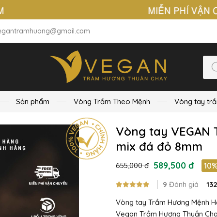
egantramhuong@gmail.com
Sản phẩm
Vòng Trầm Theo Mệnh
Vòng tay tr
Vòng tay VEGAN 
mix đá đỏ 8mm
589,500 đ
655,000 đ
10
9
Đánh giá
13
Vòng tay Trầm Hương Mệnh Hỏ
Vegan Trầm Hương Thuần Chay,