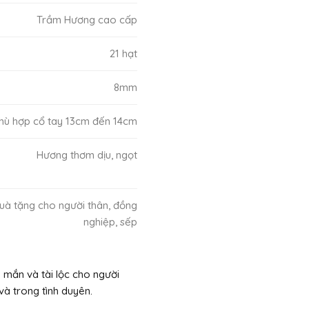
Trầm Hương cao cấp
21 hạt
8mm
hù hợp cổ tay 13cm đến 14cm
Hương thơm dịu, ngọt
uà tặng cho người thân, đồng
nghiệp, sếp
 mắn và tài lộc cho người
và trong tình duyên.