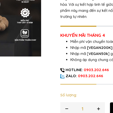
hỏa. Với sự kết hợp tinh tế g
phẩm này mang đến sự kết nối
trường tự nhiên.
KHUYẾN MÃI THÁNG 4
Miễn phí vận chuyển to
Nhập mã
[VEGAN200K
Nhập mã [
VEGAN50k
] 
Không áp dụng chung c
HOTLINE:
0903.202.646
ZALO:
0903.202.646
Số lượng: