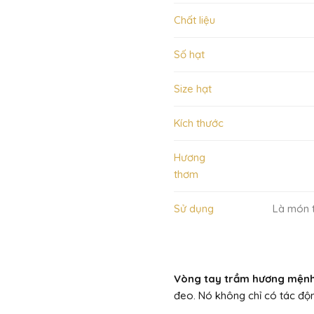
Chất liệu
Số hạt
Size hạt
Kích thước
Hương
thơm
Sử dụng
Là món t
Vòng tay trầm hương mện
đeo. Nó không chỉ có tác độn