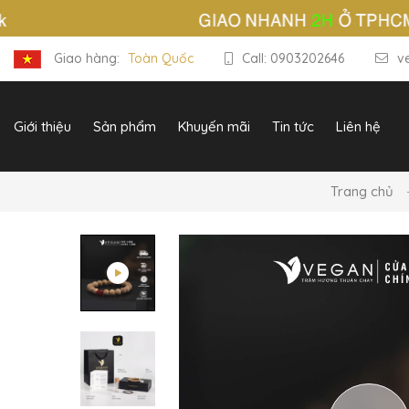
Giao hàng:
Toàn Quốc
Call: 0903202646
v
Giới thiệu
Sản phẩm
Khuyến mãi
Tin tức
Liên hệ
Trang chủ