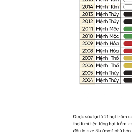
Được sâu lại từ 21 hạt trầm 
thợ tỉ mỉ tiện từng hạt trầm,
đây là size 8ly (mm) phù hợp 