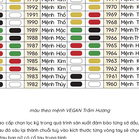
màu theo mệnh VEGAN Trầm Hương
cao cấp chọn lọc kỹ trong quá trình sản xuất đảm bảo từng sớ dầu
 sau đó sâu lại thành chuỗi tuỳ vào kích thước từng vòng tay sẻ chọ
tay bạn nữ có cổ tay trung bình.