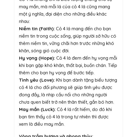
may mắn, mà mỗi lá của cỏ 4 lá cũng mang
một ý nghĩa, đại diện cho những điều khác
nhau:
Niềm tin (Faith):
Cỏ 4 lá mang đến cho bạn
niềm tin trong cuộc sống, giúp người sở hữu có
thêm niềm tin, vững chãi hơn trước những khó
khăn, sóng gió cuộc đời.
Hy vọng (Hope):
Cỏ 4 lá đem đến hy vọng mỗi
khi bạn gặp khó khăn, thất bại, buồn chán. Tiếp
thêm cho bạn hy vọng để bước tiếp.
Tình yêu (Love):
Khi bạn dành tặng biểu tượng
cỏ 4 lá cho đối phương sẽ giúp tình yêu được
đong đầy, là nhịp cầu nối cho những người
chưa quen biết trở nên thân thiết, gắn bó hơn.
May mắn (Luck):
Cỏ 4 lá rất hiếm, do đó khi
bạn tìm thấy cỏ 4 lá trong tự nhiên thì được
xem là điều may mắn.
Vòng trầm hương và phong thủy: