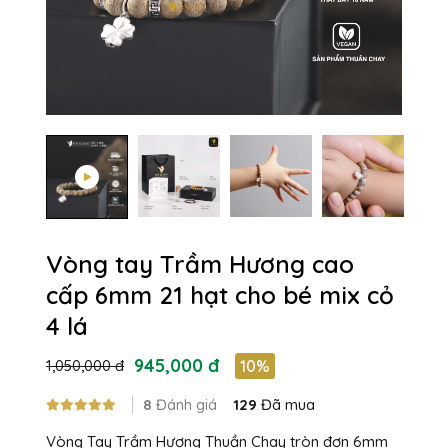
Vòng tay Trầm Hương cao
cấp 6mm 21 hạt cho bé mix cỏ
4 lá
945,000 đ
1,050,000 đ
10%
8
Đánh giá
129
Đã mua
Vòng Tay Trầm Hương Thuần Chay tròn đơn 6mm