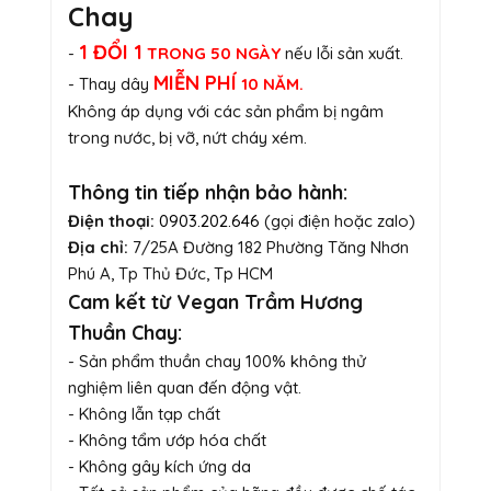
Chay
1 ĐỔI 1
-
TRONG 50 NGÀY
nếu lỗi sản xuất.
MIỄN PHÍ
- Thay dây
10 NĂM.
Không áp dụng với các sản phẩm bị ngâm
trong nước, bị vỡ, nứt cháy xém.
Thông tin tiếp nhận bảo hành:
Điện thoại:
0903.202.646
(gọi điện hoặc zalo)
Địa chỉ:
7/25A Đường 182 Phường Tăng Nhơn
Phú A, Tp Thủ Đức, Tp HCM
Cam kết từ Vegan Trầm Hương
Thuần Chay:
- Sản phẩm thuần chay 100% không thử
nghiệm liên quan đến động vật.
- Không lẫn tạp chất
- Không tẩm ướp hóa chất
- Không gây kích ứng da