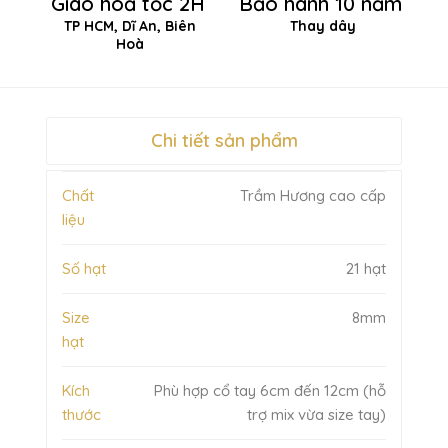
Giao hoả tốc 2H
Bảo hành 10 năm
TP HCM, Dĩ An, Biên
Thay dây
Hoà
Chi tiết sản phẩm
Chất
Trầm Hương cao cấp
liệu
Số hạt
21 hạt
Size
8mm
hạt
Kích
Phù hợp cổ tay 6cm đến 12cm (hỗ
thước
trợ mix vừa size tay)