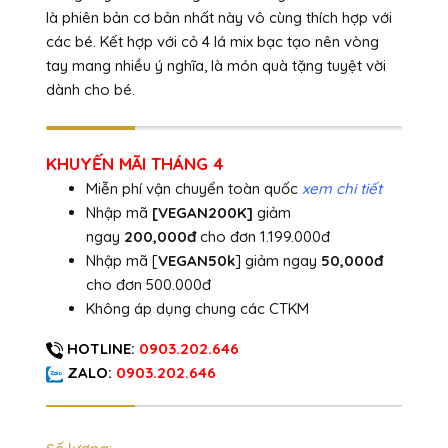
là phiên bản cơ bản nhất này vô cùng thích hợp với
các bé. Kết hợp với cỏ 4 lá mix bạc tạo nên vòng
tay mang nhiều ý nghĩa, là món quà tặng tuyệt vời
dành cho bé.
KHUYẾN MÃI THÁNG 4
Miễn phí vận chuyển toàn quốc
xem chi tiết
Nhập mã
[VEGAN200K]
giảm
ngay
200,000đ
cho đơn 1.199.000đ
Nhập mã [
VEGAN50k
] giảm ngay
50,000đ
cho đơn 500.000đ
Không áp dụng chung các CTKM
HOTLINE:
0903.202.646
ZALO:
0903.202.646