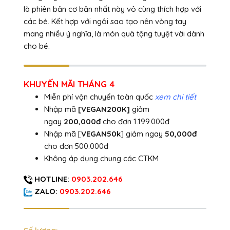
là phiên bản cơ bản nhất này vô cùng thích hợp với
các bé. Kết hợp với ngôi sao tạo nên vòng tay
mang nhiều ý nghĩa, là món quà tặng tuyệt vời dành
cho bé.
KHUYẾN MÃI THÁNG 4
Miễn phí vận chuyển toàn quốc
xem chi tiết
Nhập mã
[VEGAN200K]
giảm
ngay
200,000đ
cho đơn 1.199.000đ
Nhập mã [
VEGAN50k
] giảm ngay
50,000đ
cho đơn 500.000đ
Không áp dụng chung các CTKM
HOTLINE:
0903.202.646
ZALO:
0903.202.646