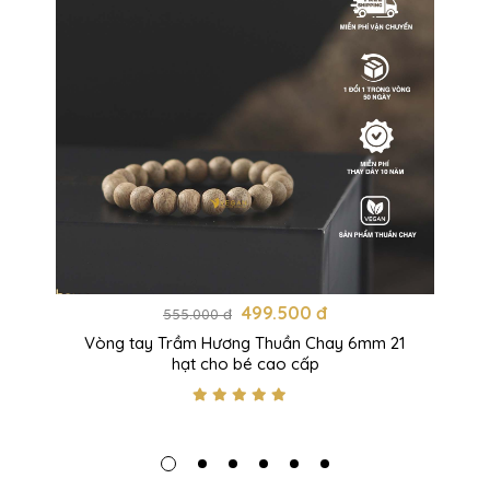
499.500 đ
555.000 đ
Vòng tay Trầm Hương Thuần Chay 6mm 21
hạt cho bé cao cấp