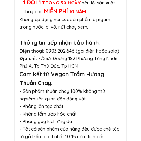
1 ĐỔI 1
-
TRONG 50 NGÀY
nếu lỗi sản xuất.
MIỄN PHÍ
- Thay dây
10 NĂM.
Không áp dụng với các sản phẩm bị ngâm
trong nước, bị vỡ, nứt cháy xém.
Thông tin tiếp nhận bảo hành:
Điện thoại:
0903.202.646
(gọi điện hoặc zalo)
Địa chỉ:
7/25A Đường 182 Phường Tăng Nhơn
Phú A, Tp Thủ Đức, Tp HCM
Cam kết từ Vegan Trầm Hương
Thuần Chay:
- Sản phẩm thuần chay 100% không thử
nghiệm liên quan đến động vật.
- Không lẫn tạp chất
- Không tẩm ướp hóa chất
- Không gây kích ứng da
- Tất cả sản phẩm của hãng đều được chế tác
từ gỗ trầm có ít nhất 10-15 năm tích dầu.