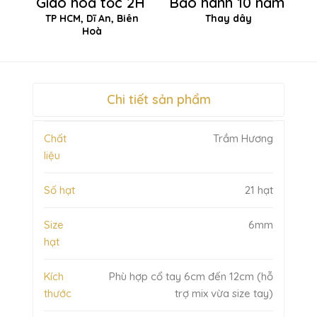
Giao hoả tốc 2H
Bảo hành 10 năm
TP HCM, Dĩ An, Biên
Thay dây
Hoà
Chi tiết sản phẩm
Chất
Trầm Hương
liệu
Số hạt
21 hạt
Size
6mm
hạt
Kích
Phù hợp cổ tay 6cm đến 12cm (hỗ
thước
trợ mix vừa size tay)