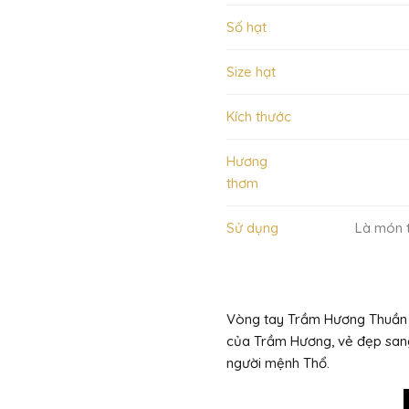
Số hạt
Size hạt
Kích thước
Hương
thơm
Sử dụng
Là món t
Vòng tay Trầm Hương Thuần 
của Trầm Hương, vẻ đẹp sang
người mệnh Thổ.