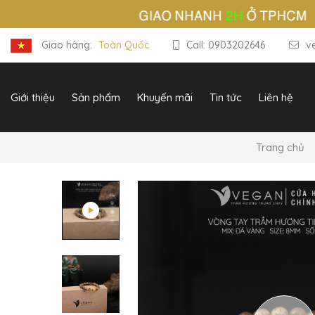
Giao hàng:
Toàn Quốc
Call: 0903202646
v
Giới thiệu
Sản phẩm
Khuyến mãi
Tin tức
Liên hệ
Trang chủ