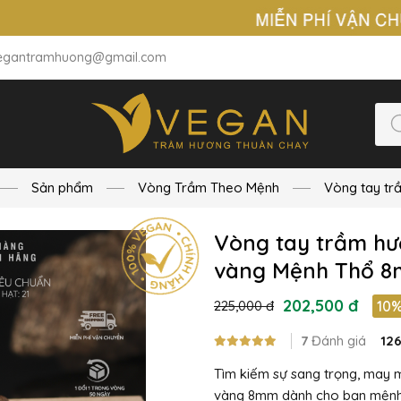
egantramhuong@gmail.com
Sản phẩm
Vòng Trầm Theo Mệnh
Vòng tay tr
Vòng tay trầm hư
vàng Mệnh Thổ 
202,500 đ
225,000 đ
10
7
Đánh giá
12
Tìm kiếm sự sang trọng, may
vàng 8mm dành cho bạn mệnh 