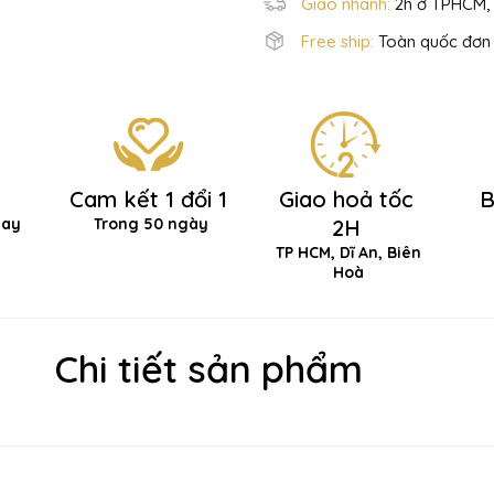
Giao nhanh:
2h ở TPHCM, 
Free ship:
Toàn quốc đơn 
Cam kết 1 đổi 1
Giao hoả tốc
B
hay
Trong 50 ngày
2H
TP HCM, Dĩ An, Biên
Hoà
Chi tiết sản phẩm