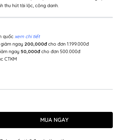
thu hút tài lộc, công danh.
àn quốc
xem chi tiết
]
giảm ngay
200,000đ
cho đơn 1.199.000đ
giảm ngay
50,000đ
cho đơn 500.000đ
ác CTKM
MUA NGAY