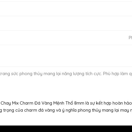
P
rang sức phong thủy mang lại năng lượng tích cực. Phù hợp làm q
Chay Mix Charm Đá Vàng Mệnh Thổ 8mm là sự kết hợp hoàn hảo 
 trọng của charm đá vàng và ý nghĩa phong thủy mang lại may mắ