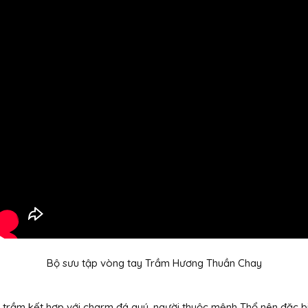
Bộ sưu tập vòng tay Trầm Hương Thuần Chay
g trầm kết hợp với charm đá quý, người thuộc mệnh Thổ nên đặc b