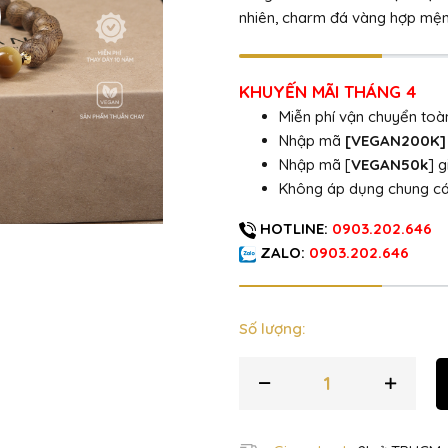
nhiên, charm đá vàng hợp mệnh 
KHUYẾN MÃI THÁNG 4
Miễn phí vận chuyển to
Nhập mã
[VEGAN200K
Nhập mã [
VEGAN50k
] 
Không áp dụng chung c
HOTLINE:
0903.202.646
ZALO:
0903.202.646
Số lượng: