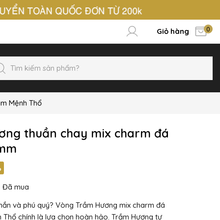
0
Giỏ hàng
ầm Mệnh Thổ
ơng thuần chay mix charm đá
8mm
%
6
Đã mua
 mắn và phú quý? Vòng Trầm Hương mix charm đá
Thổ chính là lựa chọn hoàn hảo. Trầm Hương tự