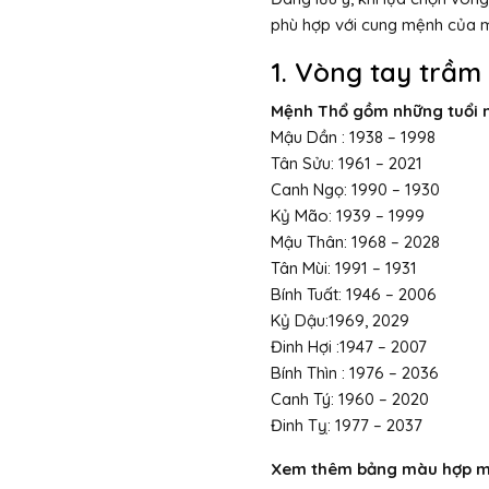
phù hợp với cung mệnh của mì
1. Vòng tay trầ
Mệnh Thổ gồm những tuổi 
Mậu Dần : 1938 – 1998
Tân Sửu: 1961 – 2021
Canh Ngọ: 1990 – 1930
Kỷ Mão: 1939 – 1999
Mậu Thân: 1968 – 2028
Tân Mùi: 1991 – 1931
Bính Tuất: 1946 – 2006
Kỷ Dậu:1969, 2029
Đinh Hợi :1947 – 2007
Bính Thìn : 1976 – 2036
Canh Tý: 1960 – 2020
Đinh Tỵ: 1977 – 2037
Xem thêm bảng màu hợp 