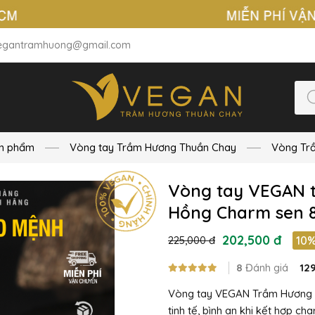
egantramhuong@gmail.com
n phẩm
Vòng tay Trầm Hương Thuần Chay
Vòng Tr
Vòng tay VEGAN 
Hồng Charm sen
202,500 đ
225,000 đ
10
8
Đánh giá
12
Vòng tay VEGAN Trầm Hương 
tinh tế, bình an khi kết hợp c