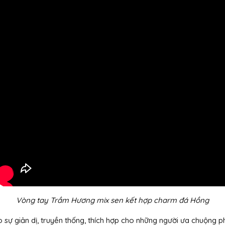
Vòng tay Trầm Hương mix sen kết hợp charm đá Hồng
 sự giản dị, truyền thống, thích hợp cho những người ưa chuộng p