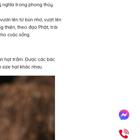
ý nghĩa trong phong thủy.
vươn lên từ bùn nhơ, vượt lên
 thiện, theo đạo Phật, trái
 cho cuộc sống.
vân hạt trầm. Được các bác
n size hạt khác nhau.