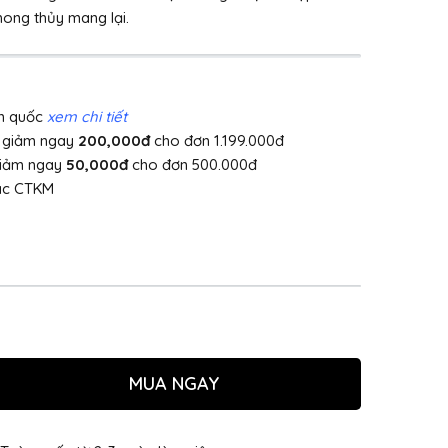
phong thủy mang lại.
àn quốc
xem chi tiết
]
giảm ngay
200,000đ
cho đơn 1.199.000đ
giảm ngay
50,000đ
cho đơn 500.000đ
ác CTKM
MUA NGAY