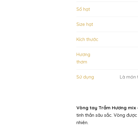
Số hạt
Size hạt
Kích thước
Hương
thơm
Sử dụng
Là món t
Vòng tay Trầm Hương mix 
tinh thần sâu sắc. Vòng được
nhiên.