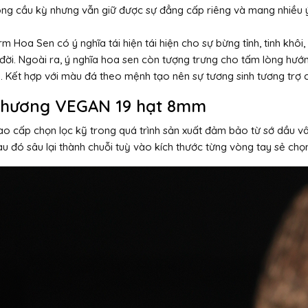
ông cầu kỳ nhưng vẫn giữ được sự đẳng cấp riêng và mang nhiều 
Hoa Sen có ý nghĩa tái hiện tái hiện cho sự bừng tỉnh, tinh khôi, 
đời. Ngoài ra, ý nghĩa hoa sen còn tượng trưng cho tấm lòng hướng
inh. Kết hợp với màu đá theo mệnh tạo nên sự tương sinh tương trợ
m hương VEGAN 19 hạt 8mm
cao cấp chọn lọc kỹ trong quá trình sản xuất đảm bảo từ sớ dầu 
 sau đó sâu lại thành chuỗi tuỳ vào kích thước từng vòng tay sẻ chọ