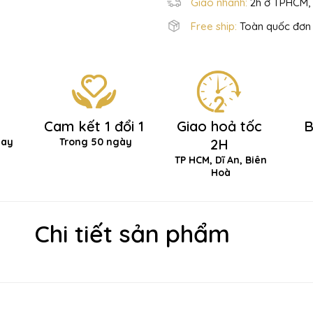
Giao nhanh:
2h ở TPHCM, 
Free ship:
Toàn quốc đơn 
Cam kết 1 đổi 1
Giao hoả tốc
B
hay
Trong 50 ngày
2H
TP HCM, Dĩ An, Biên
Hoà
Chi tiết sản phẩm