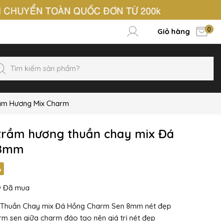
0
Giỏ hàng
ầm Hương Mix Charm
trầm hương thuần chay mix Đá
 8mm
%
9
Đã mua
Thuần Chay mix Đá Hồng Charm Sen 8mm nét đẹp
harm sen giữa charm đáo tạo nên giá trị nét đẹp