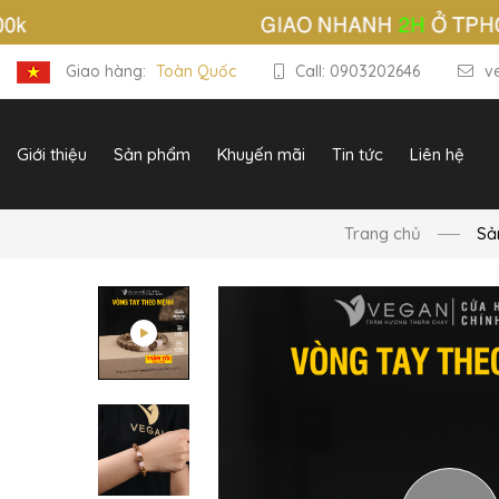
Giao hàng:
Toàn Quốc
Call: 0903202646
v
Giới thiệu
Sản phẩm
Khuyến mãi
Tin tức
Liên hệ
Trang chủ
Sả