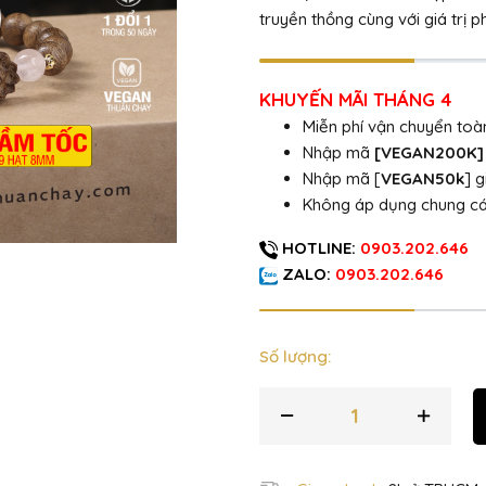
truyền thồng cùng với giá trị 
KHUYẾN MÃI THÁNG 4
Miễn phí vận chuyển to
Nhập mã
[VEGAN200K
Nhập mã [
VEGAN50k
] 
Không áp dụng chung c
HOTLINE:
0903.202.646
ZALO:
0903.202.646
Số lượng: