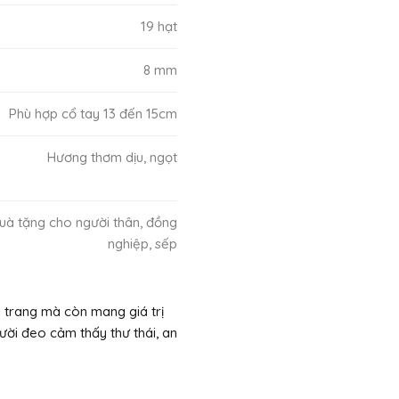
19 hạt
8 mm
Phù hợp cổ tay 13 đến 15cm
Hương thơm dịu, ngọt
uà tặng cho người thân, đồng
nghiệp, sếp
 trang mà còn mang giá trị
ười đeo cảm thấy thư thái, an