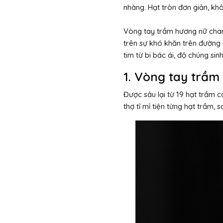
nhàng. Hạt tròn đơn giản, kh
Vòng tay trầm hương nữ charm 
trên sự khó khăn trên đường 
tim từ bi bác ái, độ chúng s
1. Vòng tay trầ
Được sâu lại từ 19 hạt trầm 
thợ tỉ mỉ tiện từng hạt trầm,