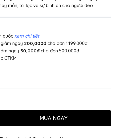
may mắn, tài lộc và sự bình an cho người đeo
àn quốc
xem chi tiết
]
giảm ngay
200,000đ
cho đơn 1.199.000đ
giảm ngay
50,000đ
cho đơn 500.000đ
ác CTKM
MUA NGAY