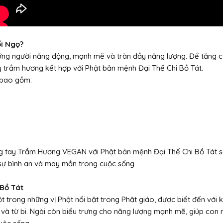
ổi Ngọ?
hững người năng động, mạnh mẽ và tràn đầy năng lượng. Để tăng 
y trầm hương kết hợp với Phật bản mệnh Đại Thế Chi Bồ Tát.
 bao gồm:
g tay Trầm Hương VEGAN với Phật bản mệnh Đại Thế Chi Bồ Tát sẽ
 sự bình an và may mắn trong cuộc sống.
 Bồ Tát
t trong những vị Phật nổi bật trong Phật giáo, được biết đến với 
ệ và từ bi. Ngài còn biểu trưng cho năng lượng mạnh mẽ, giúp con