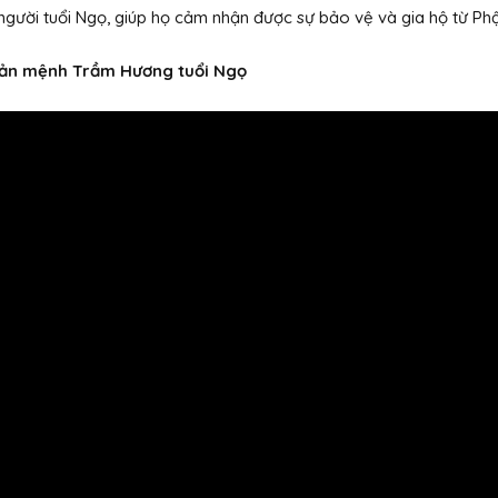
người tuổi Ngọ, giúp họ cảm nhận được sự bảo vệ và gia hộ từ Phậ
bản mệnh Trầm Hương tuổi Ngọ