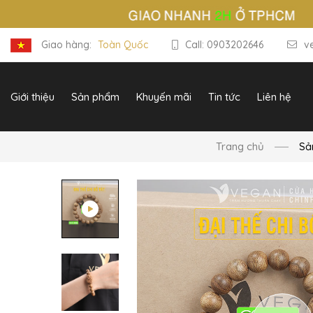
Giao hàng:
Toàn Quốc
Call: 0903202646
v
Giới thiệu
Sản phẩm
Khuyến mãi
Tin tức
Liên hệ
Trang chủ
Sả