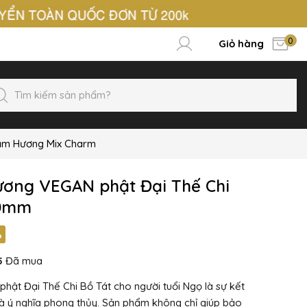
0
Giỏ hàng
ầm Hương Mix Charm
ơng VEGAN phật Đại Thế Chi
10mm
%
5
Đã mua
ật Đại Thế Chi Bồ Tát cho người tuổi Ngọ là sự kết
 ý nghĩa phong thủy. Sản phẩm không chỉ giúp bảo