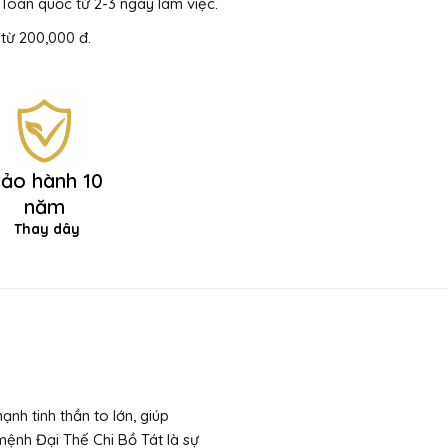
Toàn quốc từ 2-3 ngày làm việc.
từ 200,000 đ.
ảo hành 10
năm
Thay dây
h tinh thần to lớn, giúp
ệnh Đại Thế Chi Bồ Tát là sự