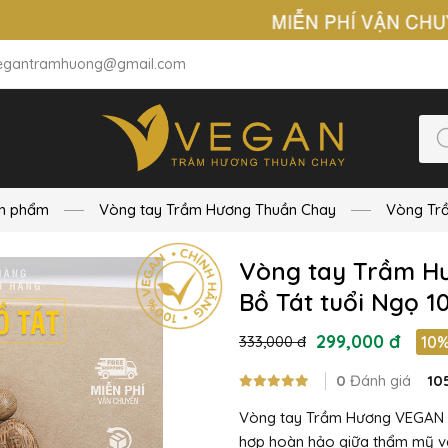
egantramhuong@gmail.com
n phẩm
Vòng tay Trầm Hương Thuần Chay
Vòng Tr
Vòng tay Trầm Hư
Bồ Tát tuổi Ngọ 
299,000 đ
333,000 đ
10
0
Đánh giá
10
Vòng tay Trầm Hương VEGAN ph
hợp hoàn hảo giữa thẩm mỹ và