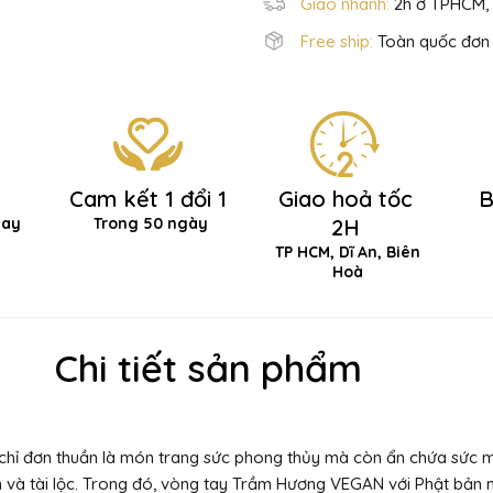
Giao nhanh:
2h ở TPHCM, 
Free ship:
Toàn quốc đơn 
Cam kết 1 đổi 1
Giao hoả tốc
B
hay
Trong 50 ngày
2H
TP HCM, Dĩ An, Biên
Hoà
Chi tiết sản phẩm
hỉ đơn thuần là món trang sức phong thủy mà còn ẩn chứa sức mạn
 và tài lộc. Trong đó, vòng tay Trầm Hương VEGAN với Phật bản m