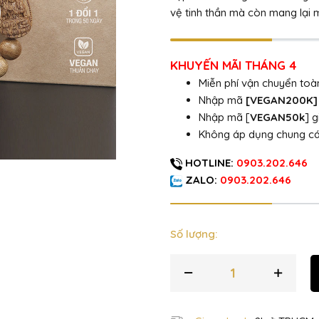
vệ tinh thần mà còn mang lại 
KHUYẾN MÃI THÁNG 4
Miễn phí vận chuyển to
Nhập mã
[VEGAN200K
Nhập mã [
VEGAN50k
] 
Không áp dụng chung c
HOTLINE:
0903.202.646
ZALO:
0903.202.646
Số lượng: