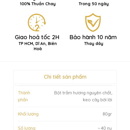
100% Thuần Chay
Trong 50 ngày
Giao hoả tốc 2H
Bảo hành 10 năm
TP HCM, Dĩ An, Biên
Thay dây
Hoà
Chi tiết sản phẩm
Thành
Bột trầm hương nguyên chất,
phần
keo cây bời lời
Khối lượng
80gr
Số lượng
~ 40 nụ