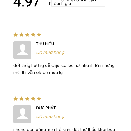
4.97
18 đánh giá
THU HIỀN
Đã mua hàng
đốt thấy hương dễ chịu, có lúc hơi nhanh tàn nhưng
mùi thì vẫn ok, sẽ mua lại
ĐỨC PHÁT
Đã mua hàng
nhang gọn gàng, nụ nhỏ xinh, đốt thử thấy khói bay