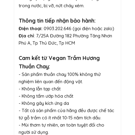
trong nước, bị vỡ, nứt cháy xém.
Thông tin tiếp nhận bảo hành:
Điện thoại:
0903.202.646 (gọi điện hoặc zalo)
Địa chỉ
: 7/25A Đường 182 Phường Tăng Nhơn
Phú A, Tp Thủ Đức, Tp HCM
Cam kết từ Vegan Trầm Hương
Thuần Chay:
- Sản phẩm thuần chay 100% không thử
nghiệm liên quan đến động vật.
- Không lẫn tạp chất
- Không tẩm ướp hóa chất
- Không gây kích ứng da
- Tất cả sản phẩm của hãng đều được chế tác
từ gỗ trầm có ít nhất 10-15 năm tích dầu.
- Mùi thơm tự nhiên, an toàn tuyệt đối cho
người sử dụng.