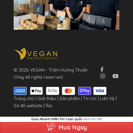
© 2026 VEGAN - Trầm Hương Thuần
Chay All rights reserved.
Trang chủ
|
Giới thiệu
|
Sản phẩm
|
Tin tức
|
Liên hệ
|
Sơ đồ website
|
Rss
VEGAN - TRẦM HƯƠNG THUẦN CHAY
Giao Nhanh Miễn Phí toàn quốc
Xem chi tiết
Địa chỉ: 7/25A Đường 182, P. Tăng Nhơn Phú A, Tp
Mua Ngay
Thủ Đức, TP. Hồ Chí Minh