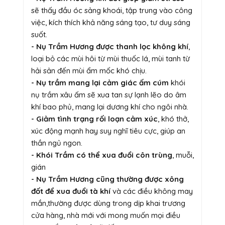
sẽ thấy đầu óc sảng khoái, tập trung vào công
việc, kích thích khả năng sáng tạo, tư duy sáng
suốt.
- Nụ Trầm Hương được thanh lọc không khí
,
loại bỏ các mùi hôi từ mùi thuốc lá, mùi tanh từ
hải sản đến mùi ẩm mốc khó chịu.
- Nụ trầm mang lại cảm giác ấm cúm
khói
nụ trầm xâu ấm sẽ xua tan sự lạnh lẽo do âm
khí bao phủ, mang lại dương khí cho ngôi nhà.
- Giảm tình trạng rối loạn cảm xúc
, khó thở,
xúc động mạnh hay suy nghĩ tiêu cực, giúp an
thần ngủ ngon.
- Khói Trầm có thể xua đuổi côn trùng
, muỗi,
gián
- Nụ Trầm Hương cũng thường được xông
đốt để xua đuổi tà khí
và các điều không may
mắn,thường được dùng trong dịp khai trương
cửa hàng, nhà mới với mong muốn mọi điều