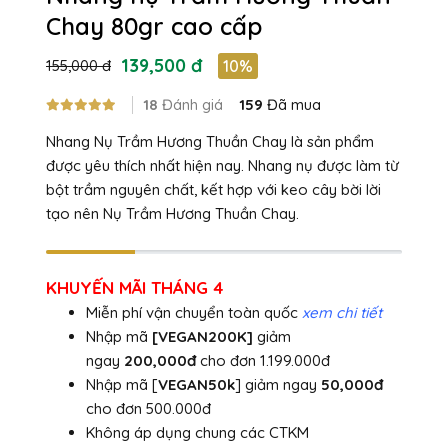
Chay 80gr cao cấp
139,500 đ
155,000 đ
10%
18
Đánh giá
159
Đã mua
Nhang Nụ Trầm Hương Thuần Chay là sản phẩm
được yêu thích nhất hiện nay. Nhang nụ được làm từ
bột trầm nguyên chất, kết hợp với keo cây bời lời
tạo nên Nụ Trầm Hương Thuần Chay.
KHUYẾN MÃI THÁNG 4
Miễn phí vận chuyển toàn quốc
xem chi tiết
Nhập mã
[VEGAN200K]
giảm
ngay
200,000đ
cho đơn 1.199.000đ
Nhập mã [
VEGAN50k
] giảm ngay
50,000đ
cho đơn 500.000đ
Không áp dụng chung các CTKM