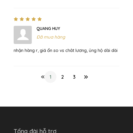
QUANG HUY
Đã mua hàng
nhận hàng r, giá ổn so vs chât lương, ủng hộ dài dài
1
2
3
Tổng đài hỗ trợ