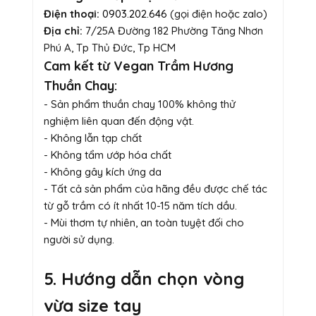
Điện thoại:
0903.202.646
(gọi điện hoặc zalo)
Địa chỉ:
7/25A Đường 182 Phường Tăng Nhơn
Phú A, Tp Thủ Đức, Tp HCM
Cam kết từ Vegan Trầm Hương
Thuần Chay:
- Sản phẩm thuần chay 100% không thử
nghiệm liên quan đến động vật.
- Không lẫn tạp chất
- Không tẩm ướp hóa chất
- Không gây kích ứng da
- Tất cả sản phẩm của hãng đều được chế tác
từ gỗ trầm có ít nhất 10-15 năm tích dầu.
- Mùi thơm tự nhiên, an toàn tuyệt đối cho
người sử dụng.
5. Hướng dẫn chọn vòng
vừa size tay