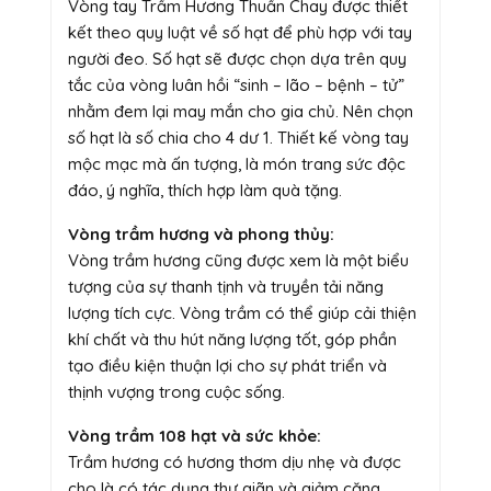
Vòng tay Trầm Hương Thuần Chay được thiết
kết theo quy luật về số hạt để phù hợp với tay
người đeo. Số hạt sẽ được chọn dựa trên quy
tắc của vòng luân hồi “sinh – lão – bệnh – tử”
nhằm đem lại may mắn cho gia chủ. Nên chọn
số hạt là số chia cho 4 dư 1. Thiết kế vòng tay
mộc mạc mà ấn tượng, là món trang sức độc
đáo, ý nghĩa, thích hợp làm quà tặng.
Vòng trầm hương và phong thủy:
Vòng trầm hương cũng được xem là một biểu
tượng của sự thanh tịnh và truyền tải năng
lượng tích cực. Vòng trầm có thể giúp cải thiện
khí chất và thu hút năng lượng tốt, góp phần
tạo điều kiện thuận lợi cho sự phát triển và
thịnh vượng trong cuộc sống.
Vòng trầm 108 hạt và sức khỏe:
Trầm hương có hương thơm dịu nhẹ và được
cho là có tác dụng thư giãn và giảm căng