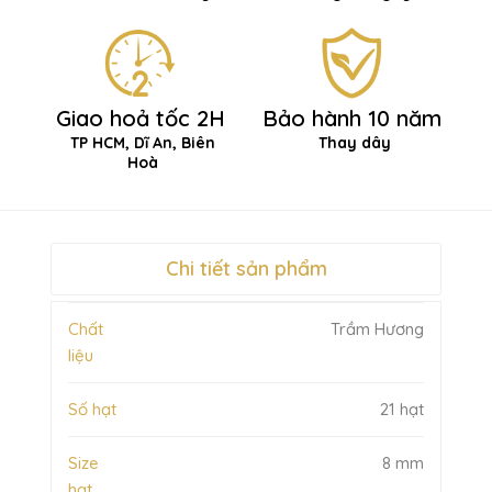
Giao hoả tốc 2H
Bảo hành 10 năm
TP HCM, Dĩ An, Biên
Thay dây
Hoà
Chi tiết sản phẩm
Chất
Trầm Hương
liệu
Số hạt
21 hạt
Size
8 mm
hạt