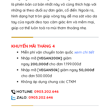
là phiên bản cơ bản nhất này vô cùng thích hợp với
những ai theo đuổi sự đơn giản, cổ điển. Ngoài ra,
hình dạng hạt tròn giúp vòng tay dễ ma sát vào da
tay của người đeo tạo cảm giác êm và mềm mại,
giúp cơ thể luôn toả ra mùi thơm thoảng nhẹ.
KHUYẾN MÃI THÁNG 4
Miễn phí vận chuyển toàn quốc
xem chi tiết
Nhập mã
[VEGAN200K]
giảm
ngay
200,000đ
cho đơn 1.199.000đ
Nhập mã [
VEGAN50k
] giảm ngay
50,000đ
cho đơn 500.000đ
Không áp dụng chung các CTKM
HOTLINE:
0903.202.646
ZALO:
0903.202.646