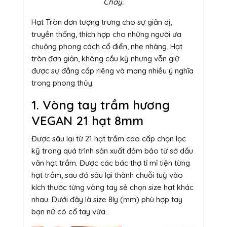
Chay.
Hạt Tròn đơn tượng trưng cho sự giản dị,
truyền thống, thích hợp cho những người ưa
chuộng phong cách cổ điển, nhẹ nhàng. Hạt
tròn đơn giản, không cầu kỳ nhưng vẫn giữ
được sự đẳng cấp riêng và mang nhiều ý nghĩa
trong phong thủy.
1. Vòng tay trầm hương
VEGAN 21 hạt 8mm
Được sâu lại từ 21 hạt trầm cao cấp chọn lọc
kỹ trong quá trình sản xuất đảm bảo từ sớ dầu
vân hạt trầm. Được các bác thợ tỉ mỉ tiện từng
hạt trầm, sau đó sâu lại thành chuỗi tuỳ vào
kích thước từng vòng tay sẻ chọn size hạt khác
nhau. Dưới đây là size 8ly (mm) phù hợp tay
bạn nữ có cổ tay vừa.