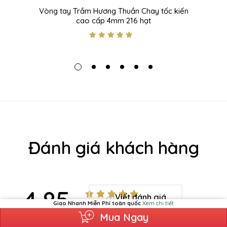
Vòng tay Trầm Hương Thuần Chay tốc kiến
cao cấp 4mm 216 hạt
Đánh giá khách hàng
4.85
Viết đánh giá
9 đánh giá
Giao Nhanh Miễn Phí toàn quốc
Xem chi tiết
Mua Ngay