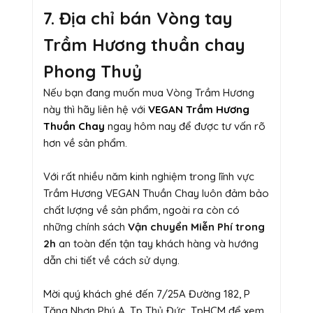
7. Địa chỉ bán Vòng tay
Trầm Hương thuần chay
Phong Thuỷ
Nếu bạn đang muốn mua Vòng Trầm Hương
này thì hãy liên hệ với
VEGAN Trầm Hương
Thuần Chay
ngay hôm nay để được tư vấn rõ
hơn về sản phẩm.
Với rất nhiều năm kinh nghiệm trong lĩnh vực
Trầm Hương VEGAN Thuần Chay luôn đảm bảo
chất lượng về sản phẩm, ngoài ra còn có
những chính sách
Vận chuyển Miễn Phí trong
2h
an toàn đến tận tay khách hàng và hướng
dẫn chi tiết về cách sử dụng.
Mời quý khách ghé đến 7/25A Đường 182, P
Tăng Nhơn Phú A, Tp Thủ Đức, TpHCM để xem