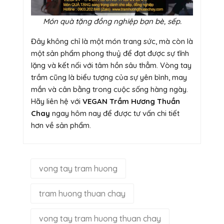
Món quà tặng đồng nghiệp bạn bè, sếp.
Đây không chỉ là một món trang sức, mà còn là
một sản phẩm phong thuỷ để đạt được sự tĩnh
lặng và kết nối với tâm hồn sâu thẳm. Vòng tay
trầm cũng là biểu tượng của sự yên bình, may
mắn và cân bằng trong cuộc sống hàng ngày.
Hãy liên hệ với
VEGAN Trầm Hương Thuần
Chay
ngay hôm nay để được tư vấn chi tiết
hơn về sản phẩm.
vong tay tram huong
tram huong thuan chay
vong tay tram huong thuan chay