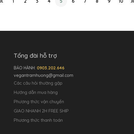
1
2
3
4
5
6
7
8
9
10
Tổng đài hỗ trợ
BẢO HÀNH:
0903.202.646
vegantramhuong@gmail.com
Các câu hỏi thường gặp
Hướng dẫn mua hàng
Phương thức vận chuyển
GIAO NHANH 2H FREE SHIP
Phương thức thanh toán