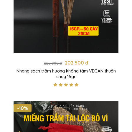
202.500 đ
225.000 đ
Nhang sạch trầm hương không tăm VEGAN thuần
chay 15gr
-10%