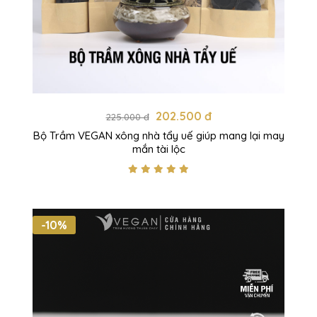
202.500 đ
225.000 đ
Bộ Trầm VEGAN xông nhà tẩy uế giúp mang lại may
mắn tài lộc
-10%