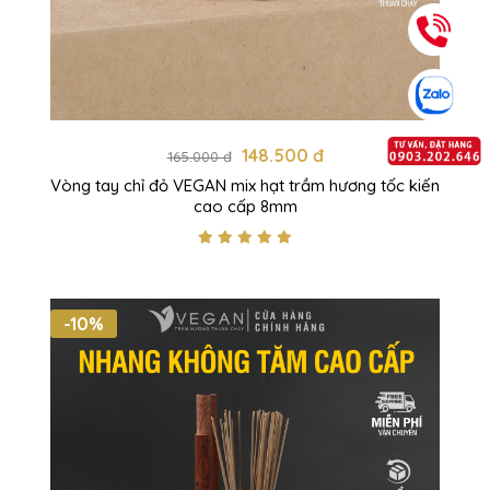
148.500 đ
165.000 đ
Vòng tay chỉ đỏ VEGAN mix hạt trầm hương tốc kiến
cao cấp 8mm
-10%