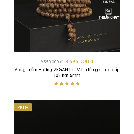
8.595.000 đ
9.550.000 đ
Vòng Trầm Hương VEGAN tốc Việt dầu già cao cấp
108 hạt 6mm
-10%