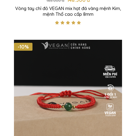
148.500 đ
165.000 đ
Vòng tay chỉ đỏ VEGAN mix hạt đá vàng mệnh Kim,
mệnh Thổ cao cấp 8mm
-10%