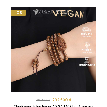
-10%
292.500 đ
325.000 đ
Chuỗi vòng trầm hương VEGAN 108 hạt 6mm mix