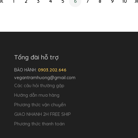
1
2
3
4
5
6
7
8
9
10
Tổng đài hỗ trợ
BẢO HÀNH:
0903.202.646
vegantramhuong@gmail.com
Các câu hỏi thường gặp
Hướng dẫn mua hàng
Phương thức vận chuyển
GIAO NHANH 2H FREE SHIP
Phương thức thanh toán