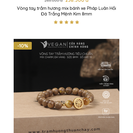
238.500 đ
265.000 đ
Vòng tay trầm hương mix bánh xe Pháp Luân Hồi
Đá Trắng Mệnh Kim 8mm
-10%