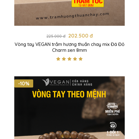
202.500 đ
225.000 đ
Vòng tay VEGAN trầm hương thuần chay mix Đá Đỏ
Charm sen 8mm
-10%