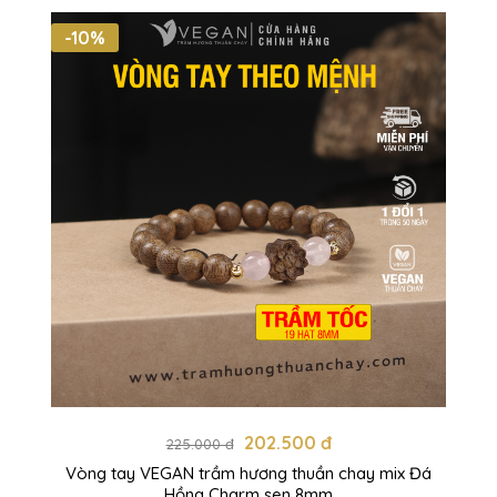
-10%
202.500 đ
225.000 đ
Vòng tay VEGAN trầm hương thuần chay mix Đá
Hồng Charm sen 8mm