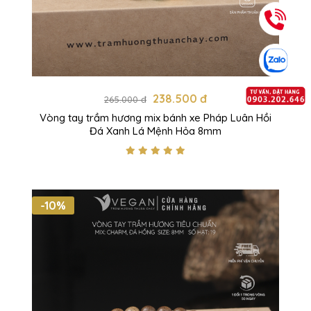
238.500 đ
265.000 đ
Vòng tay trầm hương mix bánh xe Pháp Luân Hồi
Đá Xanh Lá Mệnh Hỏa 8mm
-10%