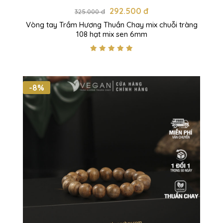
292.500 đ
325.000 đ
Vòng tay Trầm Hương Thuần Chay mix chuỗi tràng
108 hạt mix sen 6mm
-8%