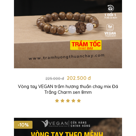
202.500 đ
225.000 đ
Vòng tay VEGAN trầm hương thuần chay mix Đá
Trắng Charm sen 8mm
-10%