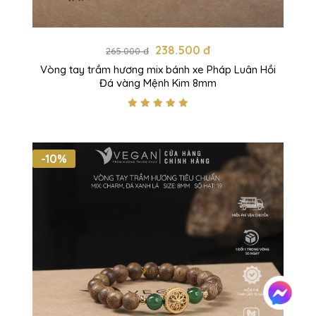
238.500 đ
265.000 đ
Vòng tay trầm hương mix bánh xe Pháp Luân Hồi
Đá vàng Mệnh Kim 8mm
-10%