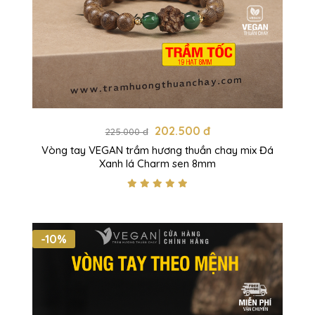
202.500 đ
225.000 đ
Vòng tay VEGAN trầm hương thuần chay mix Đá
Xanh lá Charm sen 8mm
-10%