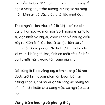
tay trầm hương 216 hạt cũng không ngoại lệ. Ý
nghĩa vòng tay trầm hương 216 hạt là sự may
mắn, bình an và đặc biệt là tài lộc phát đạt.
Theo nghĩa Hán Việt, số 2 là Nhị – chỉ sự cân
bằng, hài hoà và mãi mãi. Số 1 mang ý nghĩa là
sự độc nhất vô nhị, sự chắc chắn về những điều
xảy ra. Còn 6 là lộc, tức là tài lộc, tiền tài và
may mắn. Gói gọn lại, 216 hạt tượng trưng cho
lời chúc: Những tài lộc, bình an nhất sẽ luôn bên
cạnh, mãi mãi trường tồn cùng gia chủ.
Đó cũng là lí do vòng tay trầm hương 216 hạt
được giới kinh doanh, làm ăn buôn bán tin
tưởng chọn lựa vì nó được tin rằng sẽ mang tới
tiền tài, lợi nhuận cho công việc, sự nghiệp của
họ.
Vòng trầm hương và phong thủy: