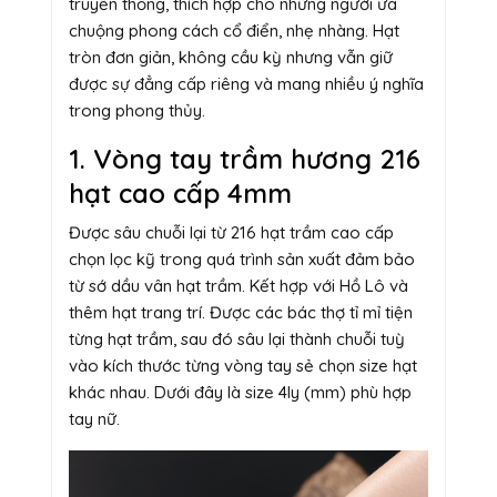
truyền thống, thích hợp cho những người ưa
chuộng phong cách cổ điển, nhẹ nhàng. Hạt
tròn đơn giản, không cầu kỳ nhưng vẫn giữ
được sự đẳng cấp riêng và mang nhiều ý nghĩa
trong phong thủy.
1. Vòng tay trầm hương 216
hạt cao cấp 4mm
Được sâu chuỗi lại từ 216 hạt trầm cao cấp
chọn lọc kỹ trong quá trình sản xuất đảm bảo
từ sớ dầu vân hạt trầm. Kết hợp với Hồ Lô và
thêm hạt trang trí. Được các bác thợ tỉ mỉ tiện
từng hạt trầm, sau đó sâu lại thành chuỗi tuỳ
vào kích thước từng vòng tay sẻ chọn size hạt
khác nhau. Dưới đây là size 4ly (mm) phù hợp
tay nữ.