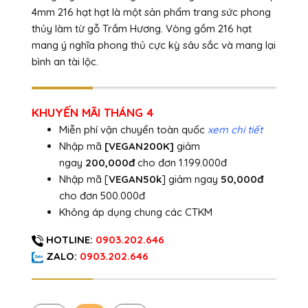
4mm 216 hạt hạt là một sản phẩm trang sức phong
thủy làm từ gỗ Trầm Hương. Vòng gồm 216 hạt
mang ý nghĩa phong thủ cực kỳ sâu sắc và mang lại
bình an tài lộc.
KHUYẾN MÃI THÁNG 4
Miễn phí vận chuyển toàn quốc
xem chi tiết
Nhập mã
[VEGAN200K]
giảm
ngay
200,000đ
cho đơn 1.199.000đ
Nhập mã [
VEGAN50k
] giảm ngay
50,000đ
cho đơn 500.000đ
Không áp dụng chung các CTKM
HOTLINE:
0903.202.646
ZALO:
0903.202.646