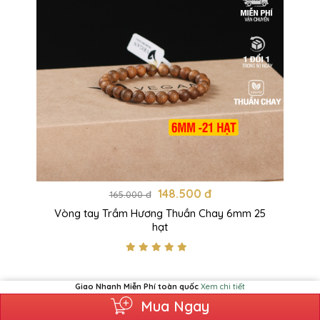
148.500 đ
165.000 đ
Vòng tay Trầm Hương Thuần Chay 6mm 25
hạt
Giao Nhanh Miễn Phí toàn quốc
Xem chi tiết
Mua Ngay