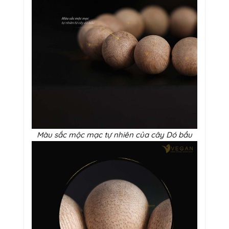
Màu sắc mộc mạc tự nhiên của cây Dó bầu