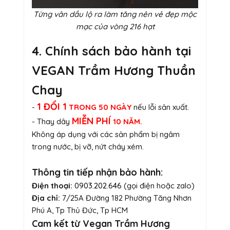
Từng vân dầu lộ ra làm tăng nên vẻ đẹp mộc
mạc của vòng 216 hạt
4. Chính sách bảo hành tại
VEGAN Trầm Hương Thuần
Chay
1 ĐỔI 1
-
TRONG 50 NGÀY
nếu lỗi sản xuất.
MIỄN PHÍ
- Thay dây
10 NĂM.
Không áp dụng với các sản phẩm bị ngâm
trong nước, bị vỡ, nứt cháy xém.
Thông tin tiếp nhận bảo hành:
Điện thoại:
0903.202.646
(gọi điện hoặc zalo)
Địa chỉ:
7/25A Đường 182 Phường Tăng Nhơn
Phú A, Tp Thủ Đức, Tp HCM
Cam kết từ Vegan Trầm Hương