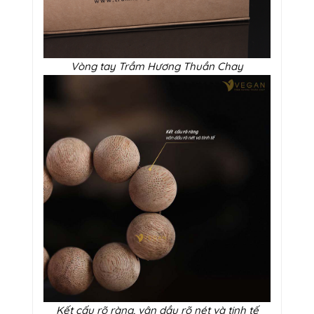
Vòng tay Trầm Hương Thuần Chay
Kết cấu rõ ràng, vân dầu rõ nét và tinh tế