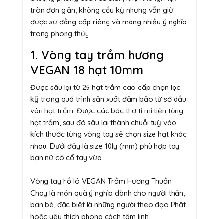
tròn đơn giản, không cầu kỳ nhưng vẫn giữ
được sự đẳng cấp riêng và mang nhiều ý nghĩa
trong phong thủy.
1. Vòng tay trầm hương
VEGAN 18 hạt 10mm
Được sâu lại từ 25 hạt trầm cao cấp chọn lọc
kỹ trong quá trình sản xuất đảm bảo từ sớ dầu
vân hạt trầm. Được các bác thợ tỉ mỉ tiện từng
hạt trầm, sau đó sâu lại thành chuỗi tuỳ vào
kích thước từng vòng tay sẻ chọn size hạt khác
nhau. Dưới đây là size 10ly (mm) phù hợp tay
bạn nữ có cổ tay vừa.
Vòng tay hồ lô VEGAN Trầm Hương Thuần
Chay là món quà ý nghĩa dành cho người thân,
bạn bè, đặc biệt là những người theo đạo Phật
hoặc yêu thích phong cách tâm linh.