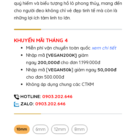
quý hiếm và biểu tượng hồ lô phong thủy, mang đến
cho người đeo không chỉ vẻ đẹp tinh tế mà còn là
những lợi ích tâm linh to lớn.
KHUYẾN MÃI THÁNG 4
Miễn phí vận chuyển toàn quốc
xem chi tiết
Nhập mã
[VEGAN200K]
giảm
ngay
200,000đ
cho đơn 1.199.000đ
Nhập mã [
VEGAN50k
] giảm ngay
50,000đ
cho đơn 500.000đ
Không áp dụng chung các CTKM
HOTLINE:
0903.202.646
ZALO:
0903.202.646
6mm
12mm
8mm
10mm