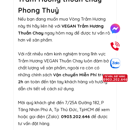
Phong Thuỷ
Nếu bạn đang muốn mua Vòng Trầm Hương
này thì hãy liên hệ với
VEGAN Trầm Hương
Thuần Chay
ngay hôm nay để được tư vấn rõ
hơn về sản phẩm.
Với rất nhiều năm kinh nghiệm trong lĩnh vực
Trầm Hương VEGAN Thuần Chay luôn đảm bảo
chất lượng về sản phẩm, ngoài ra còn có
những chính sách
Vận chuyển Miễn Phí trong
2h
an toàn đến tận tay khách hàng và hướng
dẫn chi tiết về cách sử dụng.
Mời quý khách ghé đến 7/25A Đường 182, P
Tăng Nhơn Phú A, Tp Thủ Đức, TpHCM để xem
hoặc gọi điện (Zalo):
0903.202.646
để được
tư vấn đặt hàng.