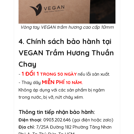
Vòng tay VEGAN trầm hương cao cấp 10mm
4. Chính sách bảo hành tại
VEGAN Trầm Hương Thuần
Chay
1 ĐỔI 1
-
TRONG 50 NGÀY
nếu lỗi sản xuất.
MIỄN PHÍ
- Thay dây
10 NĂM.
Không áp dụng với các sản phẩm bị ngâm
trong nước, bị vỡ, nứt cháy xém.
Thông tin tiếp nhận bảo hành:
Điện thoại:
0903.202.646
(gọi điện hoặc zalo)
Địa chỉ:
7/25A Đường 182 Phường Tăng Nhơn