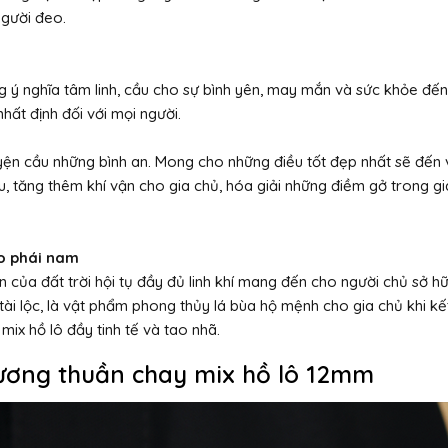
người đeo.
ý nghĩa tâm linh, cầu cho sự bình yên, may mắn và sức khỏe đến v
nhất định đối với mọi người.
yện cầu những bình an. Mong cho những điều tốt đẹp nhất sẽ đến v
u, tăng thêm khí vận cho gia chủ, hóa giải những điềm gở trong gi
ho phái nam
 của đất trời hội tụ đầy đủ linh khí mang đến cho người chủ sở
 tài lộc, là vật phẩm phong thủy lá bùa hộ mệnh cho gia chủ khi kế
ix hồ lô đầy tinh tế và tao nhã.
ương thuần chay mix hồ lô 12mm