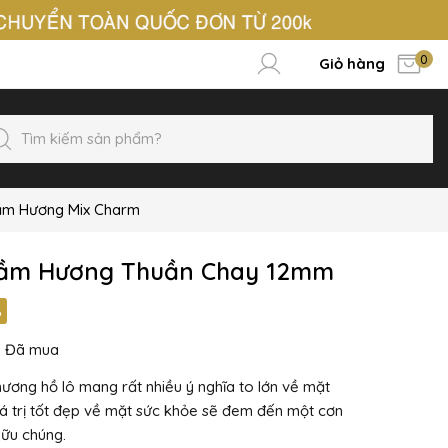
0
Giỏ hàng
ầm Hương Mix Charm
Trầm Hương Thuần Chay 12mm
%
6
Đã mua
ơng hồ lô mang rất nhiều ý nghĩa to lớn về mặt
giá trị tốt đẹp về mặt sức khỏe sẽ đem đến một cơn
 hữu chúng.