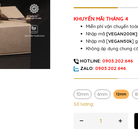
KHUYẾN MÃI THÁNG 4
Miễn phí vận chuyển to
Nhập mã
[VEGAN200K
Nhập mã [
VEGAN50k
] 
Không áp dụng chung c
HOTLINE:
0903.202.646
ZALO:
0903.202.646
10mm
6mm
12mm
Số lượng: