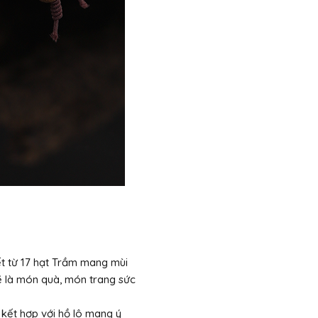
t từ 17 hạt Trầm mang mùi
ẽ là món quà, món trang sức
kết hợp với hồ lô mang ý