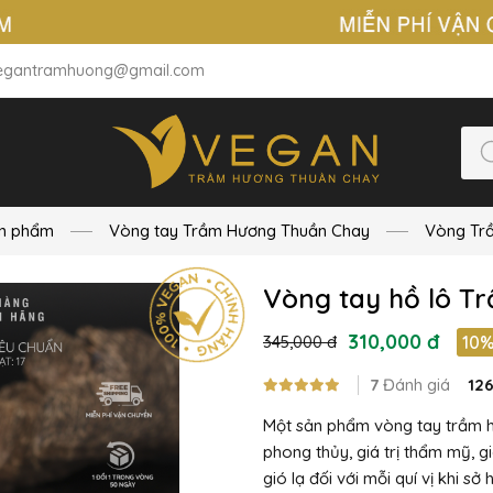
egantramhuong@gmail.com
n phẩm
Vòng tay Trầm Hương Thuần Chay
Vòng Tr
Vòng tay hồ lô 
310,000 đ
345,000 đ
10
7
Đánh giá
12
Một sản phẩm vòng tay trầm hư
phong thủy, giá trị thẩm mỹ, 
gió lạ đối với mỗi quí vị khi sở