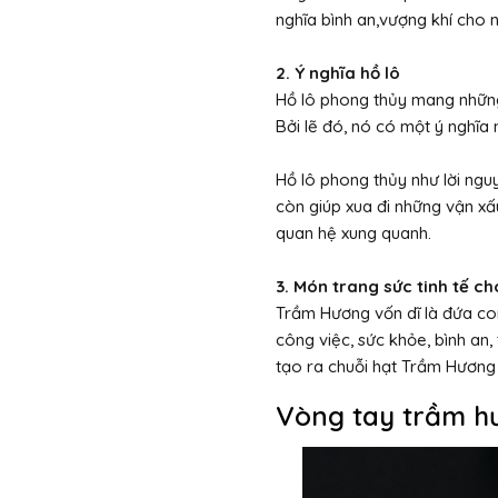
nghĩa bình an,vượng khí cho 
2. Ý nghĩa hồ lô
Hồ lô phong thủy mang những 
Bởi lẽ đó, nó có một ý nghĩa 
Hồ lô phong thủy như lời ngu
còn giúp xua đi những vận xấ
quan hệ xung quanh.
3. Món trang sức tinh tế c
Trầm Hương vốn dĩ là đứa con
công việc, sức khỏe, bình an,
tạo ra chuỗi hạt Trầm Hương m
Vòng tay trầm h