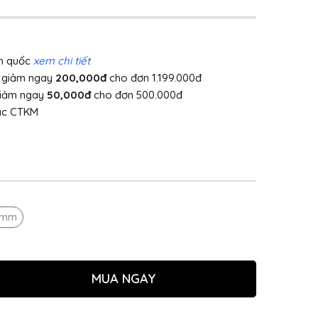
àn quốc
xem chi tiết
]
giảm ngay
200,000đ
cho đơn 1.199.000đ
giảm ngay
50,000đ
cho đơn 500.000đ
ác CTKM
8mm
MUA NGAY