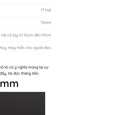
17 hạt
12mm
 với cổ tay từ 16cm đến 19cm
thủy, may mắn cho người đeo
ồ lô có ý nghĩa mang lại sự
ầy, tài đức thăng tiến.
12mm