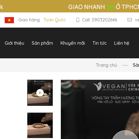
Giao hàng:
Toàn Quốc
Call: 0903202646
v
Giới thiệu
Sản phẩm
Khuyến mãi
Tin tức
Liên hệ
Trang chủ
Sả