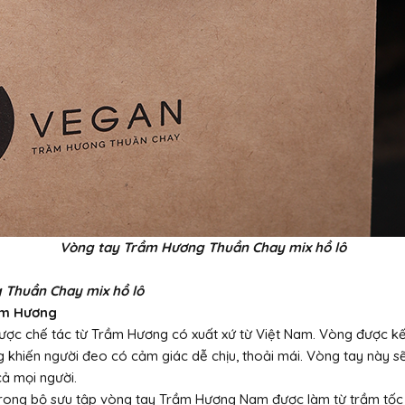
Vòng
tay Trầm Hương Thuần Chay mix hồ lô
 Thuần Chay mix hồ lô
rầm Hương
ược chế tác từ Trầm Hương có xuất xứ từ Việt Nam. Vòng được kế
 khiến người đeo có cảm giác dễ chịu, thoải mái. Vòng tay này s
cả mọi người.
rong bộ sưu tập vòng tay Trầm Hương Nam được làm từ trầm tốc 